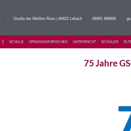
Straße der Weißen Rose | 66822 Lebach
06881 999890
gs
SCHULE
ORGANISATORISCHES
UNTERRICHT
SCHÜLER
ELT
75 Jahre G