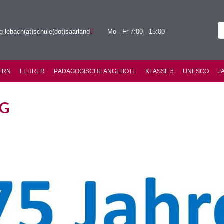
g-lebach(at)schule(dot)saarland
Mo - Fr 7:00 - 15:00
ERN
LEHRER
PÄDAGOGISCHE ANGEBOTE
KLASSE 5
UNESCO
J
SG