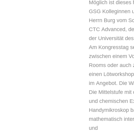
Möglich ist dieses 
GSG
Kolleginnen 
Herrn
Burg vom Sc
CTC
Advanced, de
der
Universität des
Am Kongresstag se
zwischen
einem Vo
Rooms
oder auch 
einen
Lötworkshop
im
Angebot. Die Wa
Die Mittelstufe mi
und
chemischen Ex
Handymikroskop
b
mathematisch
int
und