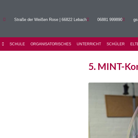
Straße der Weißen Rose | 66822 Lebach
06881 999890
gs
SCHULE
ORGANISATORISCHES
UNTERRICHT
SCHÜLER
ELT
5. MINT-Ko