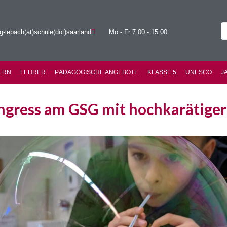
g-lebach(at)schule(dot)saarland
Mo - Fr 7:00 - 15:00
ERN
LEHRER
PÄDAGOGISCHE ANGEBOTE
KLASSE 5
UNESCO
J
ngress am GSG mit hochkarätiger