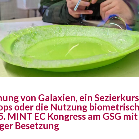
hung von Galaxien, ein Sezierkurs
ps oder die Nutzung biometrisc
- 5. MINT EC Kongress am GSG mit
ger Besetzung