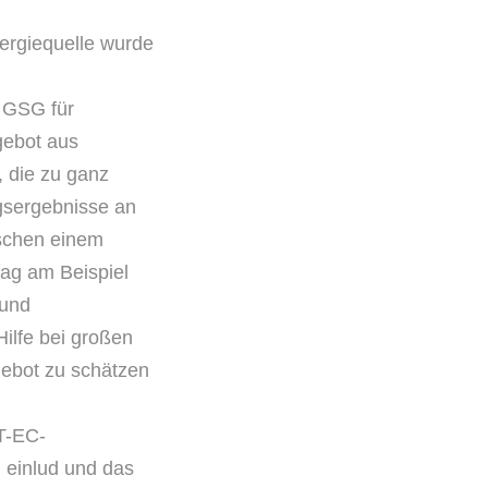
nergiequelle wurde
s GSG für
gebot aus
 die zu ganz
gsergebnisse an
schen einem
tag am Beispiel
 und
ilfe bei großen
gebot zu schätzen
T-EC-
 einlud und das