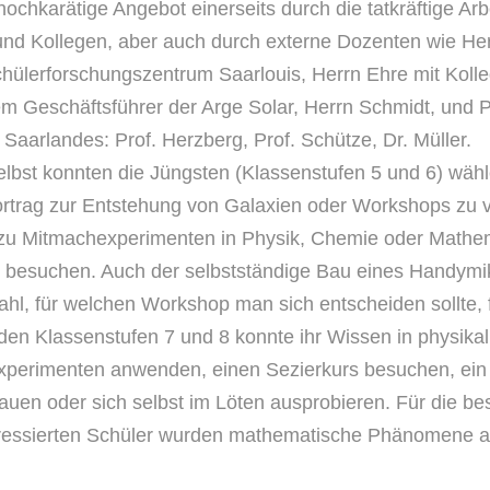
hochkarätige Angebot einerseits durch die tatkräftige Arb
und Kollegen, aber auch durch externe Dozenten wie He
hülerforschungszentrum Saarlouis, Herrn Ehre mit Koll
m Geschäftsführer der Arge Solar, Herrn Schmidt, und 
 Saarlandes: Prof. Herzberg, Prof. Schütze, Dr. Müller.
lbst konnten die Jüngsten (Klassenstufen 5 und 6) wäh
rtrag zur Entstehung von Galaxien oder Workshops zu v
zu Mitmachexperimenten in Physik, Chemie oder Mathem
 besuchen. Auch der selbstständige Bau eines Handymi
hl, für welchen Workshop man sich entscheiden sollte,
t den Klassenstufen 7 und 8 konnte ihr Wissen in physika
perimenten anwenden, einen Sezierkurs besuchen, ein
auen oder sich selbst im Löten ausprobieren. Für die b
eressierten Schüler wurden mathematische Phänomene a