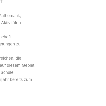
NT
Mathematik,
Aktivitäten.
schaft
egnungen zu
reichen, die
 auf diesem Gebiet.
r Schule
uljahr bereits zum
n