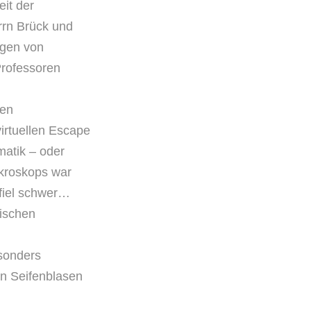
eit der
rrn Brück und
egen von
Professoren
len
irtuellen Escape
atik – oder
kroskops war
 fiel schwer…
lischen
esonders
n Seifenblasen