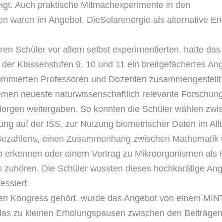
igt. Auch praktische Mitmachexperimente in den
ten
waren im Angebot. DieSolarenergie als alternative E
en Schüler vor allem selbst experimentierten, hatte da
 der Klassenstufen 9, 10 und 11 ein breitgefächertes An
ommierten Professoren und Dozenten zusammengestellt,
men neueste naturwissenschaftlich relevante Forschun
orgen weitergaben. So konnten die Schüler wählen zwi
hung
auf der ISS, zur Nutzung biometrischer Daten im All
Bezahlens, einen Zusammenhang zwischen Mathematik
ko erkennen
oder einem Vortrag zu Mikroorganismen als H
n zuhören.
Die Schüler wussten dieses hochkarätige An
essiert.
inen Kongress gehört, wurde das Angebot von einem MIN
das zu kleinen Erholungspausen zwischen den Beiträgen