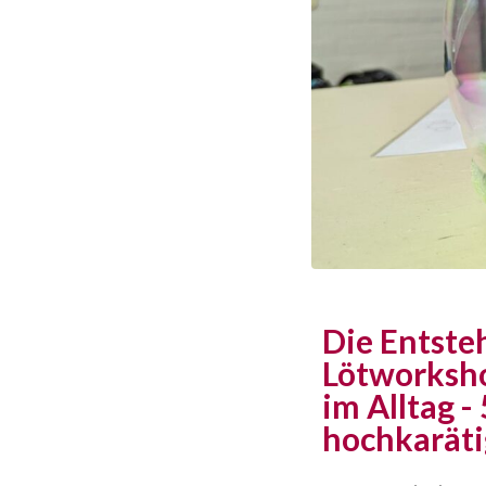
Die Entste
Lötworksho
im Alltag 
hochkaräti