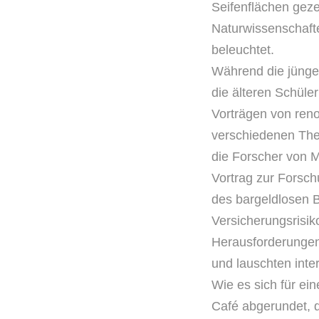
Seifenflächen geze
Naturwissenschaf
beleuchtet.
Während die jünger
die
älteren Schüler
Vorträgen
von ren
verschiedenen
The
die Forscher von
M
Vortrag zur Forsc
des bargeldlosen
Versicherungsrisi
Herausforderunge
und lauschten inter
Wie es sich für e
Café
abgerundet, 