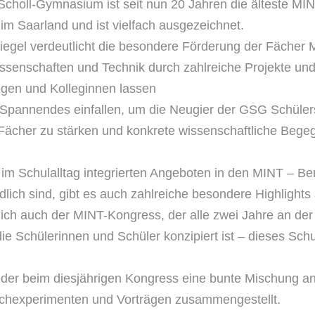
choll-Gymnasium ist seit nun 20 Jahren die älteste MI
im Saarland und ist vielfach ausgezeichnet.
egel verdeutlicht die
besondere Förderung der Fächer 
wissenschaften und Technik
durch zahlreiche Projekte und 
gen und Kolleginnen lassen
 Spannendes einfallen, um die Neugier der GSG Schüler
 Fächer zu stärken und konkrete wissenschaftliche Beg
, im Schulalltag integrierten Angeboten in den MINT – Be
dlich sind, gibt es auch zahlreiche besondere Highlights
rlich auch der MINT-Kongress, der alle zwei Jahre an de
die Schülerinnen und Schüler konzipiert ist – dieses Sch
der beim diesjährigen Kongress eine bunte Mischung a
chexperimenten und Vorträgen zusammengestellt.